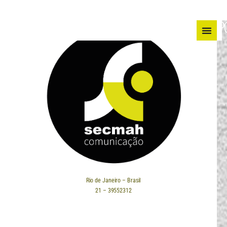
P
Rio de Janeiro – Brasil
21 – 39552312