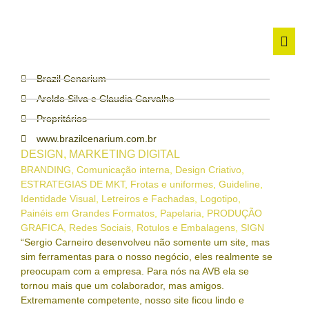
Brazil Cenarium
Aroldo Silva e Claudia Carvalho
Propritários
www.brazilcenarium.com.br
DESIGN
,
MARKETING DIGITAL
BRANDING
,
Comunicação interna
,
Design Criativo
,
ESTRATEGIAS DE MKT
,
Frotas e uniformes
,
Guideline
,
Identidade Visual
,
Letreiros e Fachadas
,
Logotipo
,
Painéis em Grandes Formatos
,
Papelaria
,
PRODUÇÃO
GRAFICA
,
Redes Sociais
,
Rotulos e Embalagens
,
SIGN
“Sergio Carneiro desenvolveu não somente um site, mas
sim ferramentas para o nosso negócio, eles realmente se
preocupam com a empresa. Para nós na AVB ela se
tornou mais que um colaborador, mas amigos.
Extremamente competente, nosso site ficou lindo e