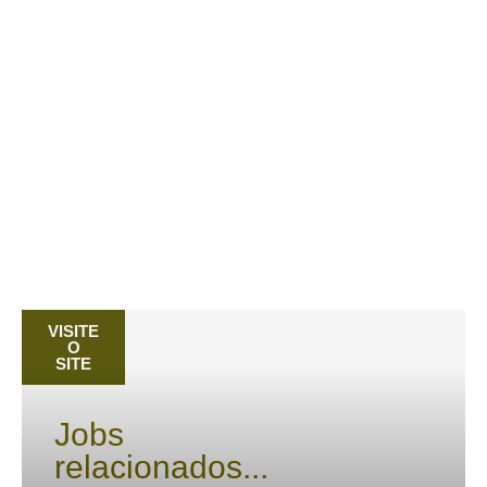
VISITE
PRÓXIMO
ANTERIOR
O
Identidade Visual para o Projeto Funcionário do Ano.
Prêmio Espírito Público do Instituto Republica
SITE
Jobs
relacionados...