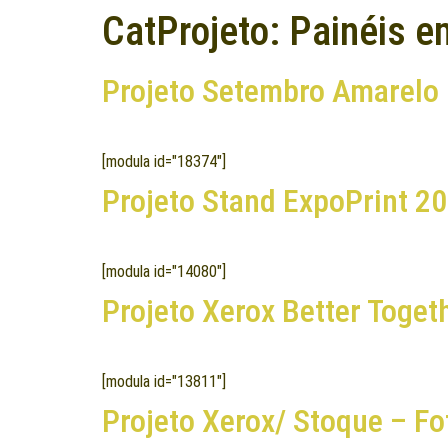
CatProjeto:
Painéis e
Projeto Setembro Amarelo
[modula id="18374"]
Projeto Stand ExpoPrint 2
[modula id="14080"]
Projeto Xerox Better Toget
[modula id="13811"]
Projeto Xerox/ Stoque – Fo