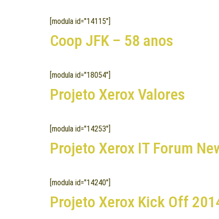
[modula id="14115"]
Coop JFK – 58 anos
[modula id="18054"]
Projeto Xerox Valores
[modula id="14253"]
Projeto Xerox IT Forum N
[modula id="14240"]
Projeto Xerox Kick Off 201