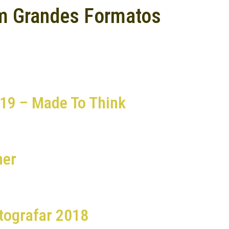
m Grandes Formatos
019 – Made To Think
her
tografar 2018