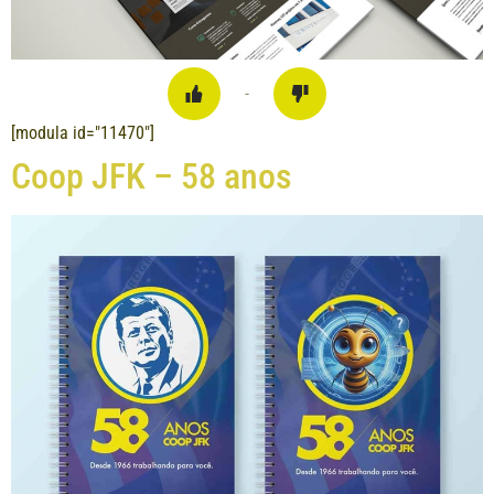
-
[modula id="11470"]
Coop JFK – 58 anos