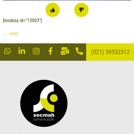
-
[modula id="13003"]
←
older
(021) 39552312