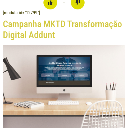
-
[modula id="12799"]
Campanha MKTD Transformação
Digital Addunt