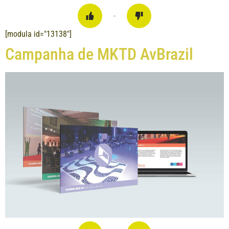
-
[modula id="13138"]
Campanha de MKTD AvBrazil