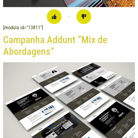
-
[modula id="13811"]
Campanha Addunt “Mix de
Abordagens”