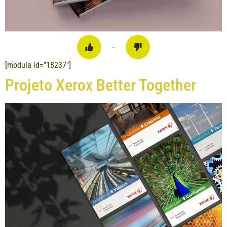
-
[modula id="18237"]
Projeto Xerox Better Together