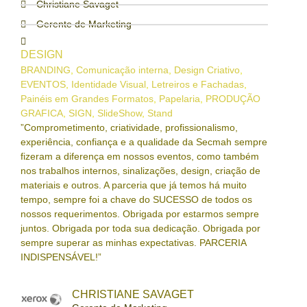
Christiane Savaget
Gerente de Marketing
DESIGN
BRANDING
,
Comunicação interna
,
Design Criativo
,
EVENTOS
,
Identidade Visual
,
Letreiros e Fachadas
,
Painéis em Grandes Formatos
,
Papelaria
,
PRODUÇÃO
GRAFICA
,
SIGN
,
SlideShow
,
Stand
”Comprometimento, criatividade, profissionalismo,
experiência, confiança e a qualidade da Secmah sempre
fizeram a diferença em nossos eventos, como também
nos trabalhos internos, sinalizações, design, criação de
materiais e outros. A parceria que já temos há muito
tempo, sempre foi a chave do SUCESSO de todos os
nossos requerimentos. Obrigada por estarmos sempre
juntos. Obrigada por toda sua dedicação. Obrigada por
sempre superar as minhas expectativas. PARCERIA
INDISPENSÁVEL!”
CHRISTIANE SAVAGET