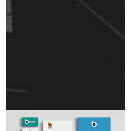
VISITE
PRÓXIMO
ANTERIOR
O
Projeto Stand LSK/Xerox – Fotografar 2017
Projeto Xerox KickOff 2012 – Crescimento
SITE