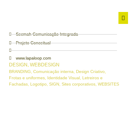
Secmah Comunicação Integrada
Projeto Conceitual
www.lapaloop.com
DESIGN
,
WEBDESIGN
BRANDING
,
Comunicação interna
,
Design Criativo
,
Frotas e uniformes
,
Identidade Visual
,
Letreiros e
Fachadas
,
Logotipo
,
SIGN
,
Sites corporativos
,
WEBSITES