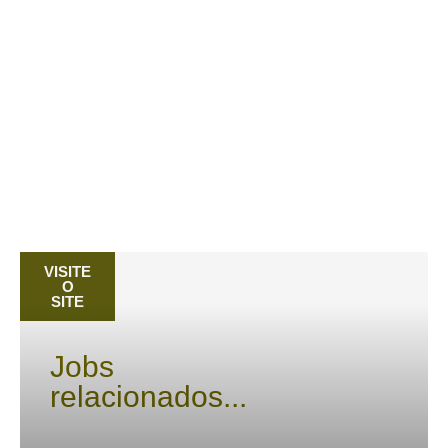
VISITE
PRÓXIMO
ANTERIOR
O
Projeto Xerox Agendas
Coop JFK – 58 anos
SITE
Jobs
relacionados...