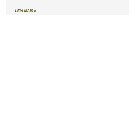
LEIA MAIS »
Projeto Raça
LEIA MAIS »