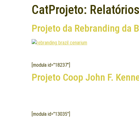
CatProjeto:
Relatório
Projeto da Rebranding da B
[modula id="18237"]
Projeto Coop John F. Kenn
[modula id="13035"]