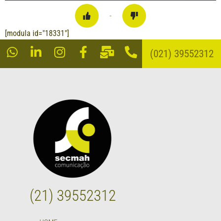
-
[modula id="18331"]
(021) 39552312
(21) 39552312