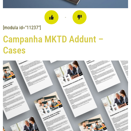
-
[modula id="11237"]
Campanha MKTD Addunt –
Cases