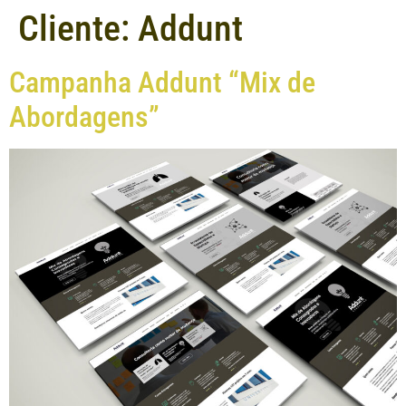
Cliente:
Addunt
Campanha Addunt “Mix de
Abordagens”