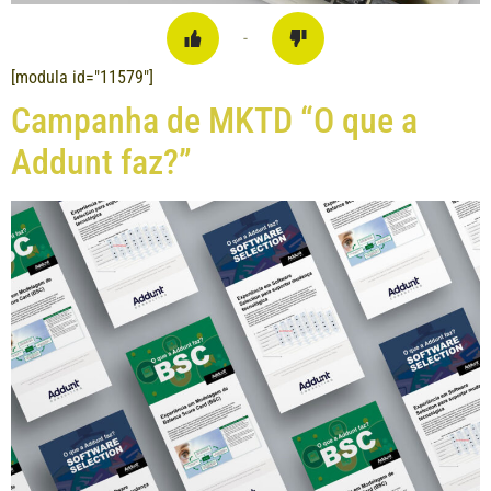
-
[modula id="11579"]
Campanha de MKTD “O que a
Addunt faz?”