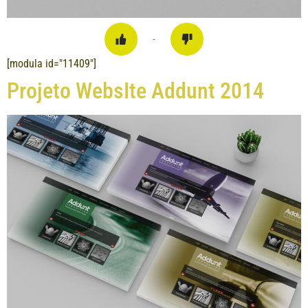
-
[modula id="11409"]
Projeto WebsIte Addunt 2014