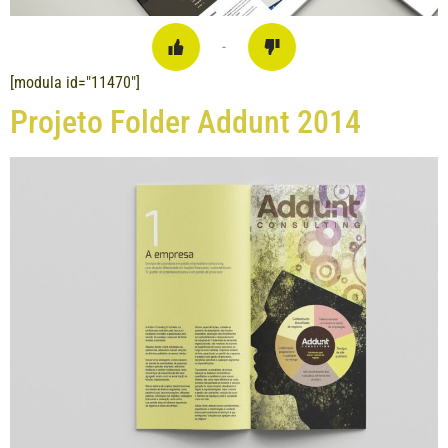
-
[modula id="11470"]
Projeto Folder Addunt 2014