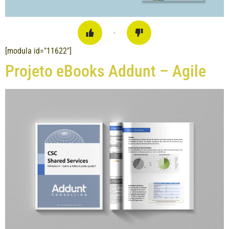
-
[modula id="11622"]
Projeto eBooks Addunt – Agile