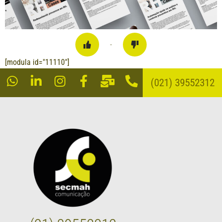
-
[modula id="11110"]
(021) 39552312