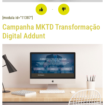
-
[modula id="11387"]
Campanha MKTD Transformação
Digital Addunt