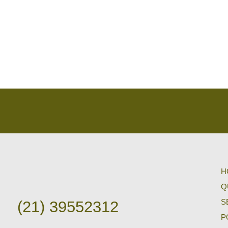
H
Q
S
(21) 39552312
P